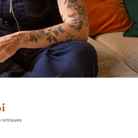
oi
e retrouves.