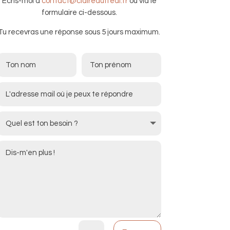
Écris-moi
à
contact@claireduffeal.fr
ou via le
formulaire ci-dessous.
Tu recevras une réponse sous 5 jours maximum.