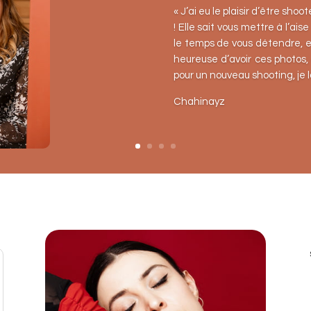
« J’ai eu le plaisir d’être shoo
!
Elle sait vous mettre à l’aise
le temps de vous détendre, el
heureuse d’avoir ces photos, 
pour un nouveau shooting, je 
Chahinayz