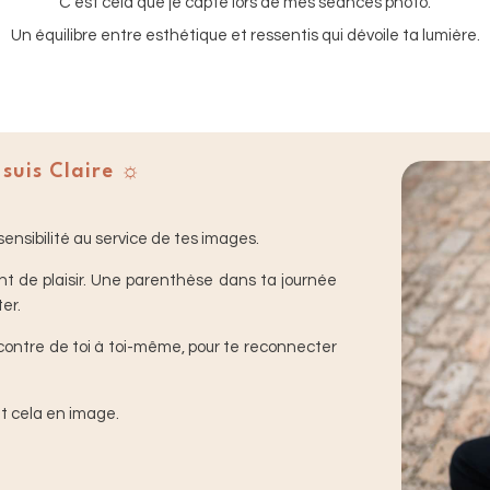
C’est cela que je capte lors de mes séances photo.
Un équilibre entre esthétique et ressentis qui dévoile ta lumière.
 suis Claire ☼
nsibilité au service de tes images.
t de plaisir. Une parenthèse dans ta journée
er.
ncontre de toi à toi-même, pour te reconnecter
ut cela en image.