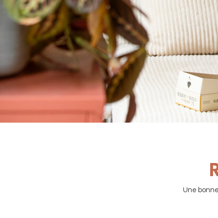
R
Une bonne p