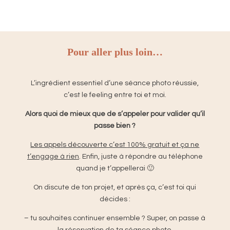
Pour aller plus loin…
L’ingrédient essentiel d’une séance photo réussie,
c’est le feeling entre toi et moi.​
Alors quoi de mieux que de s’appeler pour valider qu’il
passe bien ?
Les appels découverte c’est
100% gratuit et ça ne
t’engage à rien
. Enfin, juste à répondre au téléphone
quand je t’appellerai 🙂
On discute de ton projet, et après ça,
c’est toi qui
décides
:
– tu souhaites continuer ensemble ? Super, on passe à
la réservation de ta séance photo.