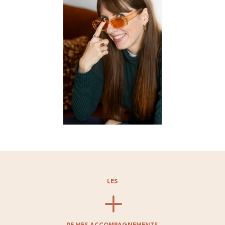
LES
L