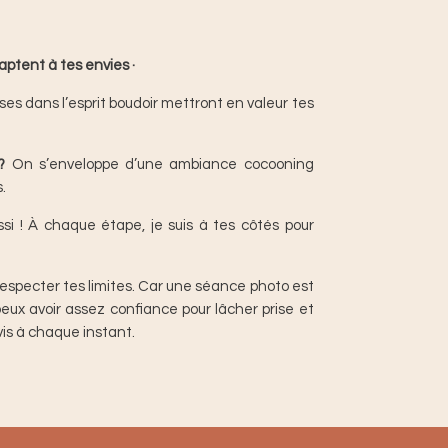
aptent à tes envies ·
es dans l’esprit boudoir mettront en valeur tes
?
On s’enveloppe d’une ambiance cocooning
.
ssi ! À chaque étape, je suis à tes côtés pour
 respecter tes limites. Car une séance photo est
ux avoir assez confiance pour lâcher prise et
vis à chaque instant.