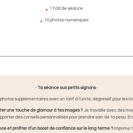
1 h30 de séance
10 photos numériques
· Ta séance aux petits oignons ·​​
photos supplémentaires avec un tarif à l’unité, dégressif pour les lots
rter une touche de glamour à tes images ?
Je travaille avec des ma
pporter des conseils personnalisés pour prendre soin de ta peau. ​En 
ance
et profiter d’un boost de confiance sur le long terme ?
Imprime t