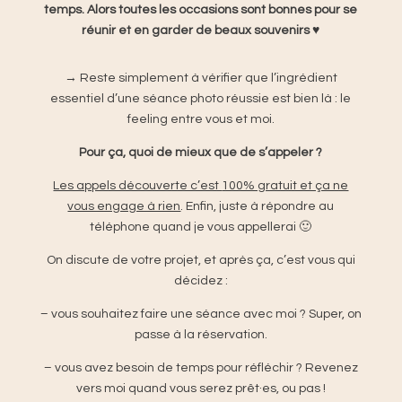
temps. Alors toutes les occasions sont bonnes pour se
réunir
et en garder de beaux souvenirs ♥
→ Reste simplement à vérifier que l’ingrédient
essentiel d’une séance photo réussie est bien là : le
feeling entre vous et moi.​
Pour ça, quoi de mieux que de s’appeler ?
Les appels découverte c’est
100% gratuit et ça ne
vous engage à rien
. Enfin, juste à répondre au
téléphone quand je vous appellerai 🙂
On discute de votre projet, et après ça, c’est vous qui
décidez :
– vous souhaitez faire une séance avec moi ? Super, on
passe à la réservation.
– vous avez besoin de temps pour réfléchir ? Revenez
vers moi quand vous serez prêt·es, ou pas !